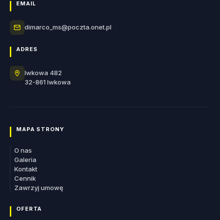
EMAIL
dimarco_ms@poczta.onet.pl
ADRES
Iwkowa 482
32-861 Iwkowa
MAPA STRONY
O nas
Galeria
Kontakt
Cennik
Zawrzyj umowę
OFERTA