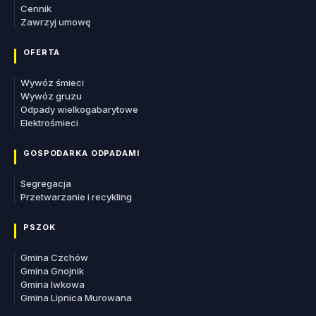
Cennik
Zawrzyj umowę
OFERTA
Wywóz śmieci
Wywóz gruzu
Odpady wielkogabarytowe
Elektrośmieci
GOSPODARKA ODPADAMI
Segregacja
Przetwarzanie i recykling
PSZOK
Gmina Czchów
Gmina Gnojnik
Gmina Iwkowa
Gmina Lipnica Murowana