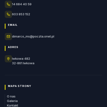
14 684 40 59
603 853 152
EMAIL
dimarco_ms@poczta.onet.pl
ADRES
Iwkowa 482
32-861 Iwkowa
MAPA STRONY
O nas
Galeria
Kontakt