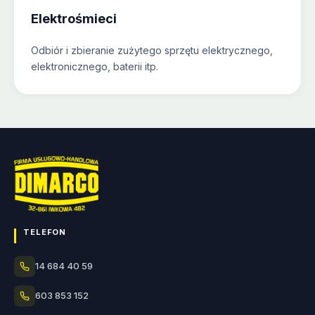
Elektrośmieci
Odbiór i zbieranie zużytego sprzętu elektrycznego,
elektronicznego, baterii itp.
TELEFON
14 684 40 59
603 853 152