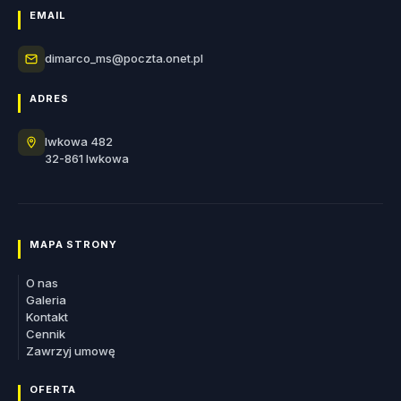
EMAIL
dimarco_ms@poczta.onet.pl
ADRES
Iwkowa 482
32-861 Iwkowa
MAPA STRONY
O nas
Galeria
Kontakt
Cennik
Zawrzyj umowę
OFERTA