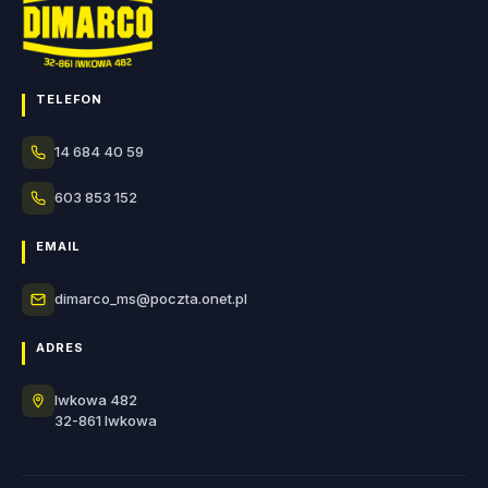
TELEFON
14 684 40 59
603 853 152
EMAIL
dimarco_ms@poczta.onet.pl
ADRES
Iwkowa 482
32-861 Iwkowa